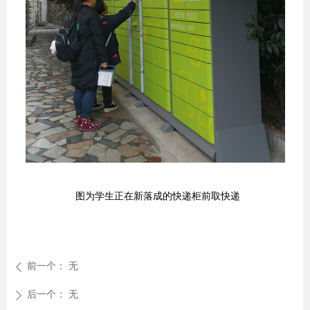
图为学生正在新落成的快递柜前取快递
前一个：
无
ꄴ
后一个：
无
ꄲ